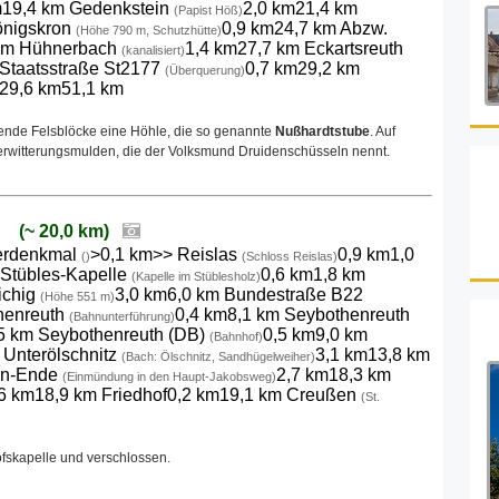
m19,4 km Gedenkstein
2,0 km21,4 km
(Papist Höß)
önigskron
0,9 km24,7 km Abzw.
(Höhe 790 m, Schutzhütte)
 km Hühnerbach
1,4 km27,7 km Eckartsreuth
(kanalisiert)
 Staatsstraße St2177
0,7 km29,2 km
(Überquerung)
29,6 km51,1 km
gende Felsblöcke eine Höhle, die so genannte
Nußhardtstube
. Auf
erwitterungsmulden, die der Volksmund Druidenschüsseln nennt.
n (~ 20,0 km)
erdenkmal
>0,1 km>> Reislas
0,9 km1,0
()
(Schloss Reislas)
 Stübles-Kapelle
0,6 km1,8 km
(Kapelle im Stüblesholz)
ichig
3,0 km6,0 km Bundestraße B22
(Höhe 551 m)
henreuth
0,4 km8,1 km Seybothenreuth
(Bahnunterführung)
5 km Seybothenreuth (DB)
0,5 km9,0 km
(Bahnhof)
 Unterölschnitz
3,1 km13,8 km
(Bach: Ölschnitz, Sandhügelweiher)
ten-Ende
2,7 km18,3 km
(Einmündung in den Haupt-Jakobsweg)
6 km18,9 km Friedhof0,2 km19,1 km Creußen
(St.
ofskapelle und verschlossen.