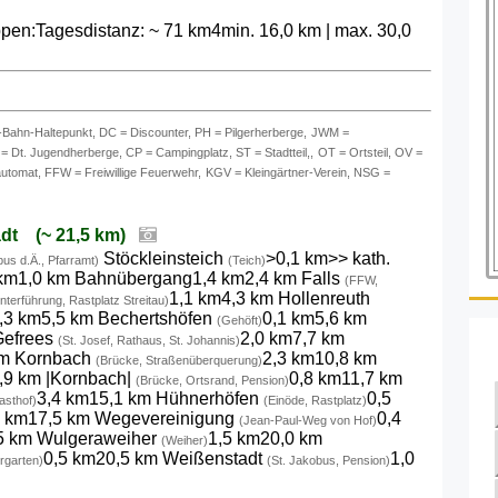
en:Tagesdistanz: ~ 71 km4min. 16,0 km | max. 30,0
Bahn-Haltepunkt, DC = Discounter, PH = Pilgerherberge,
JWM =
t. Jugendherberge, CP = Campingplatz, ST = Stadtteil,,
OT = Ortsteil, OV =
utomat, FFW = Freiwillige Feuerwehr,
KGV = Kleingärtner-Verein, NSG =
adt (~ 21,5 km)
Stöckleinsteich
>0,1 km>> kath.
bus d.Ä., Pfarramt)
(Teich)
 km1,0 km Bahnübergang1,4 km2,4 km Falls
(FFW,
1,1 km4,3 km Hollenreuth
nterführung, Rastplatz Streitau)
,3 km5,5 km Bechertshöfen
0,1 km5,6 km
(Gehöft)
Gefrees
2,0 km7,7 km
(St. Josef, Rathaus, St. Johannis)
km Kornbach
2,3 km10,8 km
(Brücke, Straßenüberquerung)
,9 km |Kornbach|
0,8 km11,7 km
(Brücke, Ortsrand, Pension)
3,4 km15,1 km Hühnerhöfen
0,5
asthof)
(Einöde, Rastplatz)
9 km17,5 km Wegevereinigung
0,4
(Jean-Paul-Weg von Hof)
5 km Wulgeraweiher
1,5 km20,0 km
(Weiher)
0,5 km20,5 km Weißenstadt
1,0
rgarten)
(St. Jakobus, Pension)