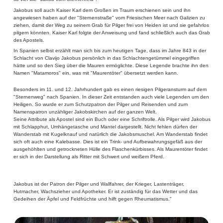
Jakobus soll auch Kaiser Karl dem Großen im Traum erschienen sein und ihn
angewiesen haben auf der "Sternenstraße" vom Friesischen Meer nach Galizien zu
ziehen, damit der Weg zu seinem Grab für Pilger frei von Heiden ist und sie gefahrlos
pilgern könnten. Kaiser Karl folgte der Anweisung und fand schließlich auch das Grab
des Apostels.
In Spanien selbst erzählt man sich bis zum heutigen Tage, dass im Jahre 843 in der
Schlacht von Clavijo Jakobus persönlich in das Schlachtengetümmel eingegriffen
hätte und so den Sieg über die Mauren ermöglichte. Diese Legende brachte ihn den
Namen "Matamoros" ein, was mit "Maurentöter" übersetzt werden kann.
Besonders im 11. und 12. Jahrhundert gab es einen riesigen Pilgeransturm auf dem
"Sternenweg" nach Spanien. In dieser Zeit entstanden auch viele Legenden um den
Heiligen. So wurde er zum Schutzpatron der Pilger und Reisenden und zum
Namenspatron unzähliger Jakobskirchen auf der ganzen Welt.
Seine Attribute als Apostel sind ein Buch oder eine Schriftrolle. Als Pilger wird Jakobus
mit Schlapphut, Umhängetasche und Mantel dargestellt. Nicht fehlen dürfen der
Wanderstab mit Kugelknauf und natürlich die Jakobsmuschel. Am Wanderstab findet
sich oft auch eine Kalebasse. Dies ist ein Trink- und Aufbewahrungsgefäß aus der
ausgehöhlten und getrockneten Hülle des Flaschenkürbisses. Als Maurentöter findet
er sich in der Darstellung als Ritter mit Schwert und weißem Pferd.
Jakobus ist der Patron der Pilger und Wallfahrer, der Krieger, Lastenträger,
Hutmacher, Wachszieher und Apotheker. Er ist zuständig für das Wetter und das
Gedeihen der Äpfel und Feldfrüchte und hilft gegen Rheumatismus."