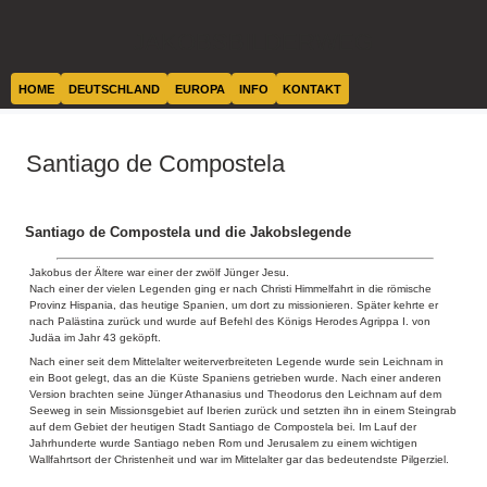
JAKOBSBILDERWEG
HOME
DEUTSCHLAND
EUROPA
INFO
KONTAKT
Santiago de Compostela
Santiago de Compostela und die Jakobslegende
Jakobus der Ältere war einer der zwölf Jünger Jesu.
Nach einer der vielen Legenden ging er nach Christi Himmelfahrt in die römische
Provinz Hispania, das heutige Spanien, um dort zu missionieren. Später kehrte er
nach Palästina zurück und wurde auf Befehl des Königs Herodes Agrippa I. von
Judäa im Jahr 43 geköpft.
Nach einer seit dem Mittelalter weiterverbreiteten Legende wurde sein Leichnam in
ein Boot gelegt, das an die Küste Spaniens getrieben wurde. Nach einer anderen
Version brachten seine Jünger Athanasius und Theodorus den Leichnam auf dem
Seeweg in sein Missionsgebiet auf Iberien zurück und setzten ihn in einem Steingrab
auf dem Gebiet der heutigen Stadt Santiago de Compostela bei. Im Lauf der
Jahrhunderte wurde Santiago neben Rom und Jerusalem zu einem wichtigen
Wallfahrtsort der Christenheit und war im Mittelalter gar das bedeutendste Pilgerziel.