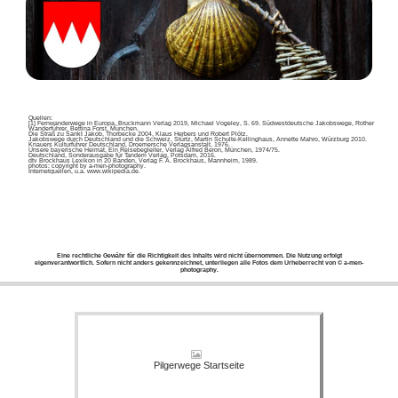
Quellen:
[1] Fernwanderwege in Europa, Bruckmann Verlag 2019, Michael Vogeley, S. 69. Südwestdeutsche Jakobswege, Rother
Wanderführer, Bettina Forst, München.
Die Straß zu Sankt Jakob, Thorbecke 2004, Klaus Herbers und Robert Plötz.
Jakobswege durch Deutschland und die Schweiz, Stürtz, Martin Schulte-Kellinghaus, Annette Mahro, Würzburg 2010.
Knauers Kulturführer Deutschland, Droemersche Verlagsanstalt, 1976.
Unsere bayerische Heimat, Ein Reisebegleiter, Verlag Alfred Beron, München, 1974/75.
Deutschland, Sonderausgabe für Tandem Verlag, Potsdam, 2016.
dtv Brockhaus Lexikon in 20 Bänden, Verlag F. A. Brockhaus, Mannheim, 1989.
photos: copyright by a-men-photography.
Internetquellen, u.a. www.wikipedia.de.
Eine rechtliche Gewähr für die Richtigkeit des Inhalts wird nicht übernommen. Die Nutzung erfolgt
eigenverantwortlich. Sofern nicht anders gekennzeichnet, unterliegen alle Fotos dem Urheberrecht von © a-men-
photography.
Pilgerwege Startseite