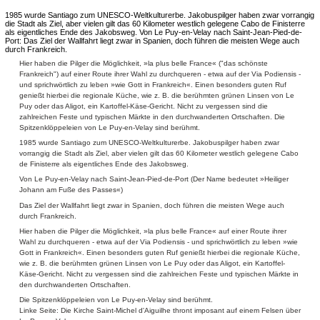
1985 wurde Santiago zum UNESCO-Weltkulturerbe. Jakobuspilger haben zwar vorrangig
die Stadt als Ziel, aber vielen gilt das 60 Kilometer westlich gelegene Cabo de Finisterre
als eigentliches Ende des Jakobsweg. Von Le Puy-en-Velay nach Saint-Jean-Pied-de-
Port: Das Ziel der Wallfahrt liegt zwar in Spanien, doch führen die meisten Wege auch
durch Frankreich.
Hier haben die Pilger die Möglichkeit, »la plus belle France« ("das schönste
Frankreich") auf einer Route ihrer Wahl zu durchqueren - etwa auf der Via Podiensis -
und sprichwörtlich zu leben »wie Gott in Frankreich«. Einen besonders guten Ruf
genießt hierbei die regionale Küche, wie z. B. die berühmten grünen Linsen von Le
Puy oder das Aligot, ein Kartoffel-Käse-Gericht. Nicht zu vergessen sind die
zahlreichen Feste und typischen Märkte in den durchwanderten Ortschaften. Die
Spitzenklöppeleien von Le Puy-en-Velay sind berühmt.
1985 wurde Santiago zum UNESCO-Weltkulturerbe. Jakobuspilger haben zwar
vorrangig die Stadt als Ziel, aber vielen gilt das 60 Kilometer westlich gelegene Cabo
de Finisterre als eigentliches Ende des Jakobsweg.
Von Le Puy-en-Velay nach Saint-Jean-Pied-de-Port (Der Name bedeutet »Heiliger
Johann am Fuße des Passes«)
Das Ziel der Wallfahrt liegt zwar in Spanien, doch führen die meisten Wege auch
durch Frankreich.
Hier haben die Pilger die Möglichkeit, »la plus belle France« auf einer Route ihrer
Wahl zu durchqueren - etwa auf der Via Podiensis - und sprichwörtlich zu leben »wie
Gott in Frankreich«. Einen besonders guten Ruf genießt hierbei die regionale Küche,
wie z. B. die berühmten grünen Linsen von Le Puy oder das Aligot, ein Kartoffel-
Käse-Gericht. Nicht zu vergessen sind die zahlreichen Feste und typischen Märkte in
den durchwanderten Ortschaften.
Die Spitzenklöppeleien von Le Puy-en-Velay sind berühmt.
Linke Seite: Die Kirche Saint-Michel d'Aiguilhe thront imposant auf einem Felsen über