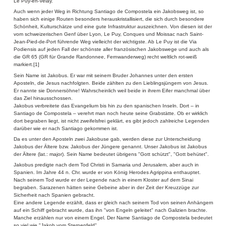
Le Puy-en-Velay.
Auch wenn jeder Weg in Richtung Santiago de Compostela ein Jakobsweg ist, so
haben sich einige Routen besonders herauskristallisiert, die sich durch besondere
Schönheit, Kulturschätze und eine gute Infrastruktur auszeichnen. Von diesen ist der
vom schweizerischen Genf über Lyon, Le Puy, Conques und Moissac nach Saint-
Jean-Pied-de-Port führende Weg vielleicht der wichtigste. Ab Le Puy ist die Via
Podiensis auf jeden Fall der schönste aller französischen Jakobswege und auch als
die GR 65 (GR für Grande Randonnee, Fernwanderweg) recht weltlich rot-weiß
markiert.[1]
Sein Name ist Jakobus. Er war mit seinem Bruder Johannes unter den ersten
Aposteln, die Jesus nachfolgten. Beide zählten zu den Lieblingsjüngern von Jesus.
Er nannte sie Donnersöhne! Wahrscheinlich weil beide in ihrem Eifer manchmal über
das Ziel hinausschossen.
Jakobus verbreitete das Evangelium bis hin zu den spanischen Inseln. Dort – in
Santiago de Compostela – verehrt man noch heute seine Grabstätte. Ob er wirklich
dort begraben liegt, ist nicht zweifelsfrei geklärt, es gibt jedoch zahlreiche Legenden
darüber wie er nach Santiago gekommen ist.
Da es unter den Aposteln zwei Jakobuse gab, werden diese zur Unterscheidung
Jakobus der Ältere bzw. Jakobus der Jüngere genannt. Unser Jakobus ist Jakobus
der Ältere (lat.: major). Sein Name bedeutet übrigens "Gott schützt", "Gott behütet".
Jakobus predigte nach dem Tod Christi in Samaria und Jerusalem, aber auch in
Spanien. Im Jahre 44 n. Chr. wurde er von König Herodes Agrippina enthauptet.
Nach seinem Tod wurde er der Legende nach in einem Kloster auf dem Sinai
begraben. Sarazenen hätten seine Gebeine aber in der Zeit der Kreuzzüge zur
Sicherheit nach Spanien gebracht.
Eine andere Legende erzählt, dass er gleich nach seinem Tod von seinen Anhängern
auf ein Schiff gebracht wurde, das ihn "von Engeln geleitet" nach Galizien brachte.
Manche erzählen nur von einem Engel. Der Name Santiago de Compostela bedeutet
so viel wie "Jakob vom Sternenfeld".