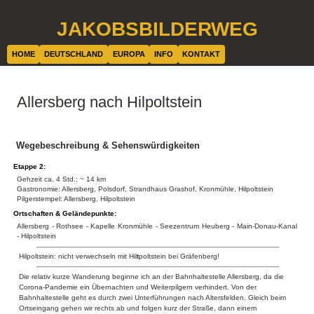
JAKOBSBILDERWEG
HOME
DEUTSCHLAND
EUROPA
INFO
KONTAKT
Allersberg nach Hilpoltstein
Wegebeschreibung & Sehenswürdigkeiten
Etappe 2:
Gehzeit ca. 4 Std.; ~ 14 km
Gastronomie: Allersberg, Polsdorf, Strandhaus Grashof, Kronmühle, Hilpoltstein
Pilgerstempel: Allersberg, Hilpoltstein
Ortschaften & Geländepunkte:
Allersberg - Rothsee - Kapelle Kronmühle - Seezentrum Heuberg - Main-Donau-Kanal
- Hilpoltstein
Hilpoltstein: nicht verwechseln mit Hil
t
poltstein bei Gräfenberg!
Die relativ kurze Wanderung beginne ich an der Bahnhaltestelle Allersberg, da die
Corona-Pandemie ein Übernachten und Weiterpilgern verhindert. Von der
Bahnhaltestelle geht es durch zwei Unterführungen nach Altersfelden. Gleich beim
Ortseingang gehen wir rechts ab und folgen kurz der Straße, dann einem