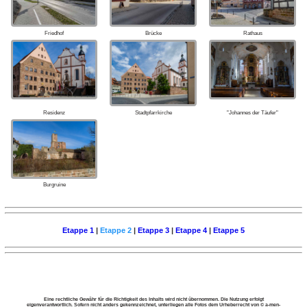
Friedhof
Brücke
Rathaus
Residenz
Stadtpfarrkirche
"Johannes der Täufer"
Burgruine
Etappe 1
|
Etappe 2
|
Etappe 3
|
Etappe 4
|
Etappe 5
Eine rechtliche Gewähr für die Richtigkeit des Inhalts wird nicht übernommen. Die Nutzung erfolgt
eigenverantwortlich. Sofern nicht anders gekennzeichnet, unterliegen alle Fotos dem Urheberrecht von © a-men-