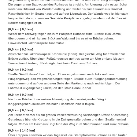
Die sogenannte Stauwurzel des Rothsees ist erreicht. Am Uferweg geht es zunächst
weiter am Ortsrand von Polsdorf entlang und weiter bis zum Strandhaus Grashof.
Rastmöglichkeit im Strandhaus und auf der Liegewiese. Der Wanderweg ist hier stark
frequentiert, da rund um den See viele Parkplätze angelegt wurden und der See ein
Naherholungsgebiet ist.
[0,0 km | 0,0 km]
Weiter dem Uferweg folgen bis zum Parkplatz Rothsee Mitte. Straße zum Damm
überqueren und ein kurzes Stück am Waldrand bis zu einer Brücke gehen.
Hinweisschild Jakobskapelle Kronmühle.
[0,0 km | 0,0 km]
Abstecher zur Jakobuskapelle Kronmühle (offen). Der gleiche Weg führt wieder zur
Brücke zurück. Über einen Fußgängersteg geht es weiter am Ufer entlang bis zum
Seezentrum Heuberg. Rastmöglichkeit beim Gasthaus Rothsee.
[0,0 km | 0,0 km]
Straße "Am Rothsee" hoch folgen. Oben angekommen nach links auf dem
Fußgängerweg den Wegmarkierungen folgen. Straße durch Fußgängerunterführung
unterqueren und auf der anderen Seite der Markierung nach rechts folgen. Der
Fahrrad-/Fußgängerweg überquert den Main-Donau-Kanal.
[0,0 km | 0,0 km]
Nach der Brücke ohne weitere Abzweigung dem ansteigenden Weg in
langgezogener Linkskurve bis nach Hilpoltstein hinein folgen.
[0,0 km | 0,0 km]
Am Friedhof vorbei bis zur großen Verkehrskreuzung Allersberger Straße / Altstadtring.
Geradeaus über die Kreuzung in die Zwingerstraße gehen und dem Straßenverlauf
folgen. Vorbei am Gasthaus Bögl führt der Weg zum Stadtbrunnen und zum Rathaus.
[0,0 km | 14,0 km]
Über Treppen erreichen wir das Tagesziel: die Stadtpfarrkirche Johannes der Täufer.