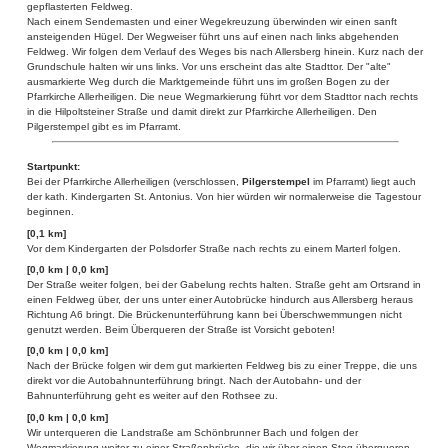
gepflasterten Feldweg.
Nach einem Sendemasten und einer Wegekreuzung überwinden wir einen sanft
ansteigenden Hügel. Der Wegweiser führt uns auf einen nach links abgehenden
Feldweg. Wir folgen dem Verlauf des Weges bis nach Allersberg hinein. Kurz nach der
Grundschule halten wir uns links. Vor uns erscheint das alte Stadttor. Der "alte"
ausmarkierte Weg durch die Marktgemeinde führt uns im großen Bogen zu der
Pfarrkirche Allerheiligen. Die neue Wegmarkierung führt vor dem Stadttor nach rechts
in die Hilpoltsteiner Straße und damit direkt zur Pfarrkirche Allerheiligen. Den
Pilgerstempel gibt es im Pfarramt.
Startpunkt:
Bei der Pfarrkirche Allerheiligen (verschlossen,
Pilgerstempel
im Pfarramt) liegt auch
der kath. Kindergarten St. Antonius. Von hier würden wir normalerweise die Tagestour
beginnen.
[0,1 km]
Vor dem Kindergarten der Polsdorfer Straße nach rechts zu einem Marterl folgen.
[0,0 km | 0,0 km]
Der Straße weiter folgen, bei der Gabelung rechts halten. Straße geht am Ortsrand in
einen Feldweg über, der uns unter einer Autobrücke hindurch aus Allersberg heraus
Richtung A6 bringt. Die Brückenunterführung kann bei Überschwemmungen nicht
genutzt werden. Beim Überqueren der Straße ist Vorsicht geboten!
[0,0 km | 0,0 km]
Nach der Brücke folgen wir dem gut markierten Feldweg bis zu einer Treppe, die uns
direkt vor die Autobahnunterführung bringt. Nach der Autobahn- und der
Bahnunterführung geht es weiter auf den Rothsee zu.
[0,0 km | 0,0 km]
Wir unterqueren die Landstraße am Schönbrunner Bach und folgen der
Wegmarkierung weiter zu einer Straßenbrücke, die wir über einen Steg überqueren.