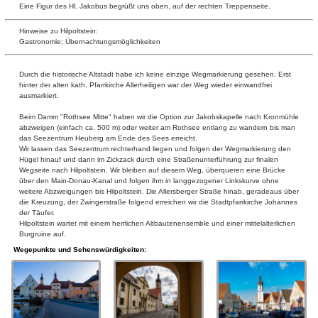
Eine Figur des Hl. Jakobus begrüßt uns oben, auf der rechten Treppenseite.
Hinweise zu Hilpoltstein:
Gastronomie; Übernachtungsmöglichkeiten
Durch die historische Altstadt habe ich keine einzige Wegmarkierung gesehen. Erst
hinter der alten kath. Pfarrkirche Allerheiligen war der Weg wieder einwandfrei
ausmarkiert.
Beim Damm "Rothsee Mitte" haben wir die Option zur Jakobskapelle nach Kronmühle
abzweigen (einfach ca. 500 m) oder weiter am Rothsee entlang zu wandern bis man
das Seezentrum Heuberg am Ende des Sees erreicht.
Wir lassen das Seezentrum rechterhand liegen und folgen der Wegmarkierung den
Hügel hinauf und dann im Zickzack durch eine Straßenunterführung zur finalen
Wegseite nach Hilpoltstein. Wir bleiben auf diesem Weg, überqueren eine Brücke
über den Main-Donau-Kanal und folgen ihm in langgezogener Linkskurve ohne
weitere Abzweigungen bis Hilpoltstein. Die Allersberger Straße hinab, geradeaus über
die Kreuzung, der Zwingerstraße folgend erreichen wir die Stadtpfarrkirche Johannes
der Täufer.
Hilpoltstein wartet mit einem herrlichen Altbautenensemble und einer mittelalterlichen
Burgruine auf.
Wegepunkte und Sehenswürdigkeiten: