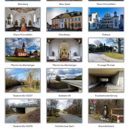
Allersberg
Altes Spital
Maria Himmelfahrt
Maria Himmelfahrt
Gilardihaus
Rathaus
Pfarrkirche Allerheiligen
Pfarrkirche Allerheiligen
Erzengel Michael
Staatsstraße St2237
Autobahn A9
Eisenbahnunterführung
Staatsstraße St2225
Schönbrunner Bach
Marienbildstock