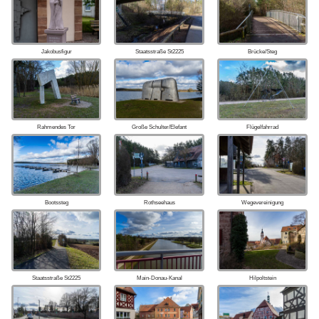
Jakobusfigur
Staatsstraße St2225
Brücke/Steg
Rahmendes Tor
Große Schulter/Elefant
Flügelfahrrad
Bootssteg
Rothseehaus
Wegevereinigung
Staatsstraße St2225
Main-Donau-Kanal
Hilpoltstein