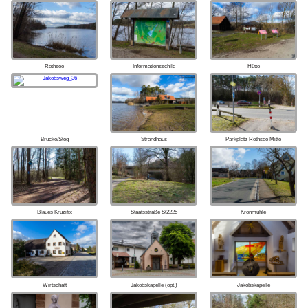
Rothsee
Informationsschild
Hütte
Brücke/Steg
Strandhaus
Parkplatz Rothsee Mitte
Blaues Kruzifix
Staatsstraße St2225
Kronmühle
Wirtschaft
Jakobskapelle (opt.)
Jakobskapelle