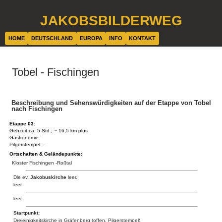
JAKOBSBILDERWEG
HOME
DEUTSCHLAND
EUROPA
INFO
KONTAKT
Tobel - Fischingen
Beschreibung und Sehenswürdigkeiten auf der Etappe von Tobel
nach Fischingen
Etappe 03:
Gehzeit ca. 5 Std.; ~ 16,5 km plus
Gastronomie: -
Pilgerstempel: -
Ortschaften & Geländepunkte:
Kloster Fischingen -Roßtal
Die ev.
Jakobuskirche
leer.
leer.
leer.
Startpunkt:
Dreieinigkeitskirche in Gräfenberg (offen, Pilgerstempel).