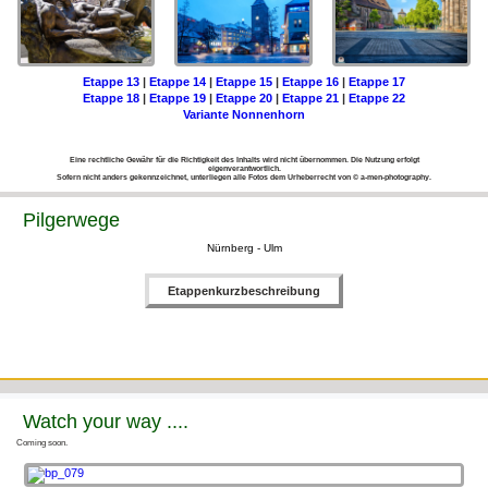
Etappe 13
|
Etappe 14
|
Etappe 15
|
Etappe 16
|
Etappe 17
Etappe 18
|
Etappe 19
|
Etappe 20
|
Etappe 21
|
Etappe 22
Variante Nonnenhorn
Eine rechtliche Gewähr für die Richtigkeit des Inhalts wird nicht übernommen. Die Nutzung erfolgt
eigenverantwortlich.
Sofern nicht anders gekennzeichnet, unterliegen alle Fotos dem Urheberrecht von © a-men-photography.
Pilgerwege
Nürnberg - Ulm
Etappenkurzbeschreibung
Watch your way ....
Coming soon.