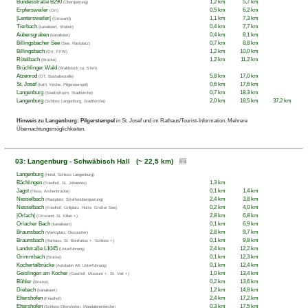
Bundesstraße B290
1,2 km
5,7 km
(Überquerung)
Erpfersweiler
0,5 km
6,2 km
(Ort)
|Lentersweiler|
1,1 km
7,3 km
(Ortsrand)
Tierbach
0,4 km
7,7 km
(kanalisiert, Weiher)
Aubersgraben
0,4 km
8,1 km
(kanalisiert)
Billingsbacher See
0,7 km
8,8 km
(See, Rastplatz)
Billingsbach
1,2 km
10,0 km
(Ort, FFW)
Rötelbach
1,2 km
11,2 km
(Brücke)
Brüchlinger Wald
(Waldstück ca. 5 km)
Atzenrod
5,8 km
17,0 km
(OT, Bushaltestelle)
St. Josef
0,6 km
17,6 km
(kath. Kirche, Pilgerstempel)
Langenburg
0,7 km
18,3 km
(Stadttorturm, Stadtkirche)
Langenburg
2,0 km
18,5 km
37,2 km
(Schloss Langenburg, Stadtkirche)
Hinweis zu Langenburg:
Pilgerstempel
in St. Josef und im Rathaus/Tourist-Information. Mehrere
Übernachtungsmöglichkeiten.
03: Langenburg - Schwäbisch Hall (~ 22,5 km)
Langenburg
(Hotel, Schloss Langenburg)
Bächlingen
1,3 km
(Friedhof, St. Johannes)
Jagst
0,1 km
1,4 km
(Fluss, Archenbrücke)
Nesselbach
2,4 km
3,8 km
(Rastplatz, Straßenüberquerung)
Nesselbach
0,2 km
4,0 km
(Friedhof, Grillplatz, Hütte, Großer See)
|Orlach|
2,8 km
6,8 km
(Ortsrand, St. Kilian +)
Orlacher Bach
0,1 km
6,9 km
(kanalisiert)
Braunsbach
2,8 km
9,7 km
(Marktplatz, Discounter)
Braunsbach
0,1 km
9,8 km
(Rathaus, St. Bonifatius +, Schloss +)
Landstraße L1045
2,4 km
12,2 km
(Unterführung)
Grimmbach
0,1 km
12,3 km
(Brücke)
Kochertalbrücke
0,1 km
12,4 km
(Autobahn A6, Unterführung)
Geislingen am Kocher
1,0 km
13,4 km
(Gasthof, Museum +, St. Veit +)
Bühler
0,2 km
13,6 km
(Brücke)
Diebach
1,2 km
14,8 km
(kanalisiert)
Eltershofen
2,4 km
17,2 km
(Friedhof)
Eltershofen
0,3 km
17,5 km
(Schloss Eltershofen, Magdalenenkirche)