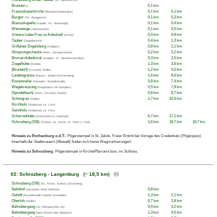
Brunnen
0,1 km
()
Franziskanerkirche
0,1 km
0,1 km
(Riemenschneideraltar)
Burgtor
0,1 km
0,3 km
(Tor, Burggarten)
Blasiuskapelle
0,1 km
0,4 km
(Kapelle, Tor, Weinsteige)
Weinsteige
0,1 km
0,5 km
(Jakobusstein)
Unsere Liebe Frau zu Kobolzell
0,4 km
0,9 km
(Kirche)
Tauber
0,4 km
1,3 km
(Doppelbrücke)
Grillplatz Engelsburg
0,8 km
2,1 km
(Grillplatz)
Skisprungschanze
0,2 km
2,2 km
(ehem. Sprungschanze)
Bismarckdenkmal
0,3 km
2,5 km
(Ausblick: St. Jakobskirche-Blick)
Ziegelhütte
1,3 km
3,8 km
(Einöde)
|Brundorf|
1,2 km
5,0 km
(Ortsrand, Weiler)
Landesgrenze
1,6 km
6,6 km
(Bayern - Baden-Württemberg)
Enzenweiler
0,8 km
7,4 km
(Rastplatz, Bushaltestelle)
Wegekreuzung
0,5 km
7,9 km
(Wegdreieck mit Rastplatz)
|Spindelbach|
0,8 km
8,7 km
(Abzw. Ortsrand, Weiher)
Schöngras
1,7 km
10,4 km
(Weiler)
Kirchholz
(Waldstück ca. 1 km)
Geistholz
(Waldstück ca. 4 km)
Schorrenhütte
6,7 km
17,1 km
(Schutzhütte im Geistholz)
Schrozberg (DB)
1,6 km
18,7 km
18,7 km
(Schloss, ev. Kirche, St. Peter u. Paul)
Hinweis zu Rothenburg o.d.T.:
Pilgerstempel in St. Jakob. Freier Eintritt bei Vorlage des Credentials (Pilgerpass).
Innerhalb der Stadtmauern (Altstadt) finden sich keine Wegmarkierungen!
Hinweis zu Schrozberg:
Pilgerstempel in Kirche/Pfarramt bzw. im Schloss.
02: Schrozberg - Langenburg (~ 18,5 km)
Schrozberg (DB)
(Ev. Kirche, Schloss Schrozberg)
Bahnhof
0,8 km
(Discounter hinter Bahnhof)
Gehöft
1,3 km
2,1 km
(Bushaltestelle Oberloh Aussiedler)
Oberloh
0,7 km
2,8 km
(Weiler)
Bahnübergang
0,4 km
3,2 km
(vor Übergang links ab)
Bahnübergang
1,3 km
4,5 km
(dann Brücke über Blaubach)