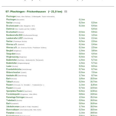
07: Plochingen - Frickenhausen (~ 21,0 km)
Plochingen
(Hotel, Altes Rathaus, Ottilienkapelle, Tourist-Information)
Plochingen
0,1 km
(Discounter)
Neckar
0,2 km
0,3 km
(Ottosteg)
Bruckenvasen
0,1 km
0,4 km
(Café, Biergarten, WC)
Denkmal
0,4 km
(Herr Goethe und Herr Schiller)
Bruckenbach
0,5 km
0,9 km
(Brücke)
Bundesstraße B10
0,1 km
1,0 km
(Straßenunterführung)
Landsstraße L1207
1,1 km
2,1 km
(Unterführung)
Neckar
0,2 km
2,3 km
(Pfauhäuser Brücke)
Wernau a.N.
0,1 km
2,4 km
(Bahnhof)
Wernau a.N.
0,1 km
2,5 km
(St.-Erasmus-Kirche, Pfauhäuser Schloss)
Berghof
1,3 km
3,8 km
(Wegkreuz)
Seegraben
0,6 km
4,4 km
(Bach)
Wegkreuzung
0,3 km
4,7 km
(Wegkreuz)
Bodelshofen
1,3 km
5,7 km
(Backhaus, Jakobuskirche, Restaurant)
Bodelshofen
1,3 km
5,7 km
(Wegevereinigung)
Lauter
0,3 km
6,0 km
(Brücke)
Eisenbahnbrücke
0,7 km
6,7 km
(Unterführung)
Mittwochsacker
0,3 km
7,0 km
(Gehöft)
Autobahn A8
1,7 km
8,7 km
(Überführung)
Bach
1,8 km
10,5 km
(Brücke)
Talbach
0,2 km
10,7 km
(Brücke)
Reutern
1,1 km
11,8 km
(Ortsrand, St. Wendelin +, Friedenskirche +)
Reutern
0,7 km
12,5 km
(Ortsrand)
Sportplätze Reutern
0,3 km
12,8 km
(Sportheim)
Forststützpunkt
0,8 km
13,6 km
(Wegweiser, Höhe 345m)
Reitanlage Nürtingen
1,5 km
15,1 km
(Reitverein)
Tiefenbach
0,9 km
16,0 km
(Brücke)
Bach
0,6 km
16,6 km
(kanalisiert)
Jakobsbrunnen
1,7 km
18,3 km
(Quelle im Wald, Rastplatz)
Mammutbaum
0,2 km
18,5 km
(Informationsschild, Höhe 414m)
Rastplatz
1,1 km
19,6 km
(Waldrand)
Frickenhausen
0,9 km
20,5 km
(Bahnübergang)