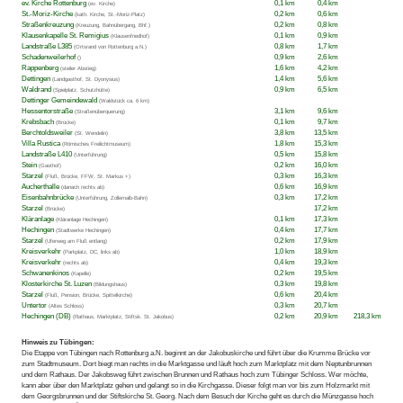
ev. Kirche Rottenburg
0,1 km
0,4 km
(ev. Kirche)
St.-Moriz-Kirche
0,2 km
0,6 km
(kath. Kirche, St.-Moriz-Platz)
Straßenkreuzung
0,2 km
0,8 km
(Kreuzung, Bahnübergang, Bhf.)
Klausenkapelle St. Remigius
0,1 km
0,9 km
(Klausenfriedhof)
Landstraße L385
0,8 km
1,7 km
(Ortsrand von Rottenburg a.N.)
Schadenweilerhof
0,9 km
2,6 km
()
Rappenberg
1,6 km
4,2 km
(steiler Abstieg)
Dettingen
1,4 km
5,6 km
(Landgasthof, St. Dyonysius)
Waldrand
0,9 km
6,5 km
(Spielplatz, Schutzhütte)
Dettinger Gemeindewald
(Waldstück ca. 6 km)
Hessentorstraße
3,1 km
9,6 km
(Straßenüberquerung)
Krebsbach
0,1 km
9,7 km
(Brücke)
Berchtoldsweiler
3,8 km
13,5 km
(St. Wendelin)
Villa Rustica
1,8 km
15,3 km
(Römisches Freilichtmuseum)
Landstraße L410
0,5 km
15,8 km
(Unterführung)
Stein
0,2 km
16,0 km
(Gasthof)
Starzel
0,3 km
16,3 km
(Fluß, Brücke, FFW, St. Markus +)
Aucherthalle
0,6 km
16,9 km
(danach rechts ab)
Eisenbahnbrücke
0,3 km
17,2 km
(Unterführung, Zollernalb-Bahn)
Starzel
17,2 km
(Brücke)
Kläranlage
0,1 km
17,3 km
(Kläranlage Hechingen)
Hechingen
0,4 km
17,7 km
(Stadtwerke Hechingen)
Starzel
0,2 km
17,9 km
(Uferweg am Fluß entlang)
Kreisverkehr
1,0 km
18,9 km
(Parkplatz, DC, links ab)
Kreisverkehr
0,4 km
19,3 km
(rechts ab)
Schwanenkinos
0,2 km
19,5 km
(Kapelle)
Klosterkirche St. Luzen
0,3 km
19,8 km
(Bildungshaus)
Starzel
0,6 km
20,4 km
(Fluß, Pension, Brücke, Spittelkirche)
Untertor
0,3 km
20,7 km
(Altes Schloss)
Hechingen (DB)
0,2 km
20,9 km
218,3 km
(Rathaus, Marktplatz, Stiftsk. St. Jakobus)
Hinweis zu Tübingen:
Die Etappe von Tübingen nach Rottenburg a.N. beginnt an der Jakobuskirche und führt über die Krumme Brücke vor
zum Stadtmuseum. Dort biegt man rechts in die Marktgasse und läuft hoch zum Marktplatz mit dem Neptunbrunnen
und dem Rathaus. Der Jakobsweg führt zwischen Brunnen und Rathaus hoch zum Tübinger Schloss. Wer möchte,
kann aber über den Marktplatz gehen und gelangt so in die Kirchgasse. Dieser folgt man vor bis zum Holzmarkt mit
dem Georgsbrunnen und der Stiftskirche St. Georg. Nach dem Besuch der Kirche geht es durch die Münzgasse hoch