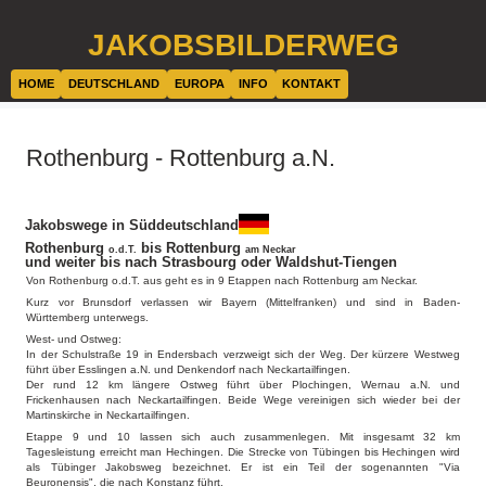
JAKOBSBILDERWEG
HOME
DEUTSCHLAND
EUROPA
INFO
KONTAKT
Rothenburg - Rottenburg a.N.
Jakobswege in Süddeutschland
Rothenburg
bis Rottenburg
o.d.T.
am Neckar
und weiter bis nach Strasbourg oder Waldshut-Tiengen
Von Rothenburg o.d.T. aus geht es in 9 Etappen nach Rottenburg am Neckar.
Kurz vor Brunsdorf verlassen wir Bayern (Mittelfranken) und sind in Baden-
Württemberg unterwegs.
West- und Ostweg:
In der Schulstraße 19 in Endersbach verzweigt sich der Weg. Der kürzere Westweg
führt über Esslingen a.N. und Denkendorf nach Neckartailfingen.
Der rund 12 km längere Ostweg führt über Plochingen, Wernau a.N. und
Frickenhausen nach Neckartailfingen. Beide Wege vereinigen sich wieder bei der
Martinskirche in Neckartailfingen.
Etappe 9 und 10 lassen sich auch zusammenlegen. Mit insgesamt 32 km
Tagesleistung erreicht man Hechingen. Die Strecke von Tübingen bis Hechingen wird
als Tübinger Jakobsweg bezeichnet. Er ist ein Teil der sogenannten "Via
Beuronensis", die nach Konstanz führt.