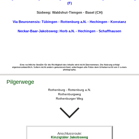
(F)
Südweg: Waldshut-Tiengen - Basel (CH)
Via Beuronensis: Tübingen - Rottenburg a.N. - Hechingen - Konstanz
Neckar-Baar-Jakobsweg: Horb a.N. - Hechingen - Schaffhausen
Eine rechtliche Gewähr für die Richtigkeit des Inhalts wird nicht übernommen. Die Nutzung erfolgt
eigenverantwortlich. Sofern nicht anders gekennzeichnet, unterliegen alle Fotos dem Urheberrecht von © a-men-
photography.
Pilgerwege
Rothenburg - Rottenburg a.N.
Rothenburgweg
Rothenburger Weg
Anschlussroute:
Kinzigtäler Jakobsweg