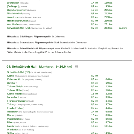
Breitenstein
1,4 km
18,9 km
(Ortsmitte)
|Gelbingen|
0,8 km
19,5 km
(Ortsrand)
Begrüßungsschild
1,0 km
20,5 km
(Jakobsweg)
Nikolaifriedhof
0,8 km
21,3 km
(Friedhof)
Josenturm
0,6 km
21,9 km
(Gerbersbrunnen, Josenturm)
Handwerkerbrunnen
0,1 km
22,0 km
(Brunnen)
Alte Wache
0,1 km
22,1 km
(Säumarkt, Säumarktturm)
Schwäbisch Hall (DB)
0,2 km
22,3 km
59,5 km
(Marktbrunnen, St. Michael)
Hinweis zu Bächlingen:
Pilgerstempel
in St. Johannes.
Hinweis zu Braunsbach:
Pilgerstempel
der Stadt Braunsbach im Discounter.
Hinweis zu Schwäbisch Hall:
Pilgerstempel
in der Kirche St. Michael und St. Katharina. Empfehlung: Besuch der
"Alten Meister in der Sammlung Würth", in der Johanneskirche!
04: Schwäbisch Hall - Murrhardt (~ 26,0 km)
Schwäbisch Hall (DB)
(St. Michael, Marktbrunnen)
Kocher
0,3 km
(Henkersbrücke, Johanniterkirche, Museum)
Katharinenkirche
0,3 km
0,6 km
(Wegestein, Sudhaus)
Bahnhof
0,4 km
1,0 km
()
Tullauer Steigle
0,3 km
1,3 km
(Bahnüberführung)
Tullauer Höhe
0,3 km
1,6 km
(Ortsteil)
Kocher Viadukt
1,6 km
3,2 km
(Eisenbahnbrücke)
Luckenbach
0,1 km
3,3 km
(Brücke)
Franzosenbrünnerle
0,2 km
3,4 km
(Quelle)
Tullau
0,3 km
3,7 km
(St. Wolfgangskirche, Schloss Tullau)
Friedhof Tullau
0,7 km
4,4 km
()
Uttenhofen
2,4 km
6,8 km
(DC, Sigismundkapelle, Straßenüberquerung)
Rieden
1,5 km
8,3 km
(Friedhof)
Marienkirche
0,2 km
8,5 km
(ev. Kirche)
Bibers
0,2 km
8,7 km
(Fluss, Brücke)
Landturm
1,4 km
10,1 km
(Turm, Rast- & Grillplatz, Landturmweg)
Waldstück
(ca. 5 km Waldweg)
Söllbach
4,8 km
14,9 km
(Bach, Brücke)