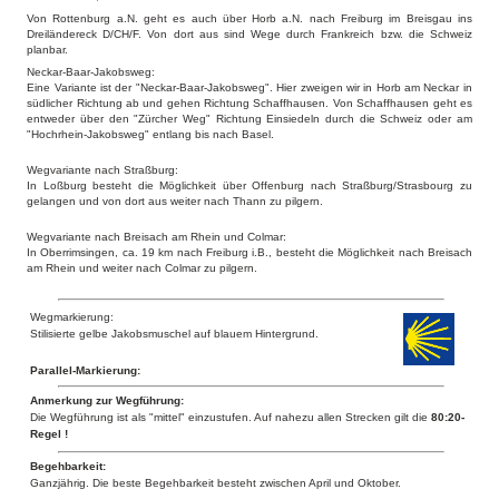
Von Rottenburg a.N. geht es auch über Horb a.N. nach Freiburg im Breisgau ins
Dreiländereck D/CH/F. Von dort aus sind Wege durch Frankreich bzw. die Schweiz
planbar.
Neckar-Baar-Jakobsweg:
Eine Variante ist der "Neckar-Baar-Jakobsweg". Hier zweigen wir in Horb am Neckar in
südlicher Richtung ab und gehen Richtung Schaffhausen. Von Schaffhausen geht es
entweder über den "Zürcher Weg" Richtung Einsiedeln durch die Schweiz oder am
"Hochrhein-Jakobsweg" entlang bis nach Basel.
Wegvariante nach Straßburg:
In Loßburg besteht die Möglichkeit über Offenburg nach Straßburg/Strasbourg zu
gelangen und von dort aus weiter nach Thann zu pilgern.
Wegvariante nach Breisach am Rhein und Colmar:
In Oberrimsingen, ca. 19 km nach Freiburg i.B., besteht die Möglichkeit nach Breisach
am Rhein und weiter nach Colmar zu pilgern.
Wegmarkierung:
Stilisierte gelbe Jakobsmuschel auf blauem Hintergrund.
Parallel-Markierung:
Anmerkung zur Wegführung:
Die Wegführung ist als "mittel" einzustufen. Auf nahezu allen Strecken gilt die
80:20-
Regel !
Begehbarkeit:
Ganzjährig. Die beste Begehbarkeit besteht zwischen April und Oktober.