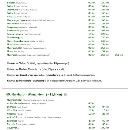
Söllbach
0,2 km
15,1 km
(Bach, Brücke)
Söllbach
0,5 km
15,6 km
(Bach, Brücke)
Obermühle
0,4 km
16,0 km
(Ort, Pavillon, Rastplatz)
Söllbach
0,1 km
16,1 km
(Bach, Brücke)
Rot
0,7 km
16,8 km
(Fluss, Brücke, Zeltplatz)
Ebersberger Sägmühle
0,1 km
16,9 km
(Freizeit- & Übernachtungshaus)
Maßlesbach
2,0 km
18,9 km
(Bach, Brücke)
Prügelsee
0,9 km
19,8 km
(Rastplatz im Heiligenwald)
Wolfenbrück
0,8 km
20,6 km
(Dorfcafé)
Schwarze Lache
1,9 km
22,5 km
(Teich, Wald-Brünnlein)
Siegelsberg
0,9 km
23,2 km
(Ort)
Abzw. Jugendherberge
1,7 km
24,9 km
(DJH in ca. 300m)
Murrhardt
0,5 km
25,4 km
(Rümelinsmühle)
Murrhardt (DB)
0,2 km
25,6 km
(Dentelbach, Bahnunterführung)
Murr
0,2 km
25,8 km
(Fluss, Brücke)
Murrhardt
0,2 km
26,0 km
85,5 km
(Marktplatz, Stadtkirche, Walterichskapelle)
Hinweis zu Tullau:
St. Wolfgangskirche (offen,
Pilgerstempel
).
Hinweis zu Rieden:
Marienkirche (offen,
Pilgerstempel
).
Hinweis zur Ebersberger Sägmühle:
Pilgerstempel
im Freizeit- & Übernachtungshaus.
Hinweis zu Murrhardt:
Pilgerstempel
im Naturparkzentrum und im Carl-Schweizer-Museum.
05: Murrhardt - Winnenden (~ 31,0 km)
Murrhardt (DB)
(Stadtkirche, Walterichskirche & -kapelle)
Walterichskirche
0,2 km
(Kirche, Ölberg, Spitalquelle)
St. Maria
0,2 km
0,4 km
(Kath. Kirche)
Hörschbach
1,3 km
1,7 km
(Bach, Brücke)
Hasenhof
1,2 km
2,9 km
(Gehöft)
Waldstück
(rund 7 km Waldweg, Hasenhof-Weg, Dörnich-Reuteweg)
Eschelsee
3,3 km
6,2 km
(Weiher)
Eschelhof
0,3 km
6,5 km
(Wanderheim Eschelhof)
Reutenhof
3,8 km
10,3 km
()