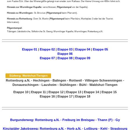
zum Faulen Eck. Über das Wienergäßle gelangt man wieder zum Rathaus. Der kleine Umweg von 400m lohnt sich.
Hinweis zur Wurmlinger Kapelle:
verschlossen,
Pilgerstempel
vor der Kapelle).
Hinweis zu Wurmlingen:
St. Briccius (
Pilgerstempel
beim Pfarramt).
Hinweis zu Rottenburg:
Dom St. Martin (
Pilgerstempel
beim Pfarrbüro, Marktplatz 3 oder bei der Tourist-
Information).
Pilgerstempel:
Tübingen: Jakobskirche, Stiftskirche St. Georg; Wurmlinger Kapelle; Wurmlingen; Rottenburg a.N.
Etappe 01
|
Etappe 02
|
Etappe 03
|
Etappe 04
|
Etappe 05
Etappe 06
Etappe 07
|
Etappe 08
|
Etappe 09
Südweg: Waldshut-Tiengen
Rottenburg a.N. - Hechingen - Balingen - Rottweil - Villingen-Schwenningen -
Donaueschingen - Lausheim - Stühlingen - Bühl - Waldshut-Tiengen
Etappe 10
|
Etappe 11
|
Etappe 12
|
Etappe 13
|
Etappe 14
|
Etappe 15
Etappe 16
|
Etappe 17
|
Etappe 18
Burgunderweg: Rottenburg a.N. - Freiburg im Breisgau - Thann (F) - Gy
Kinzigtäler Jakobsweg: Rottenburg a.N. - Horb a.N. - Loßburg - Kehl - Strasbourg