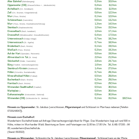
Alter Bahnhof
0,3 km
10,6 km
(Bahnübergang)
Oppenweiler (DB)
0,4 km
11,0 km
(WasserSchloss +, Jakobuskirche)
Aichelbach
0,9 km
11,9 km
(Ort, Eichelbach)
Zell
0,6 km
12,5 km
(Ort, Brunnen, Kriegerdenkmal)
Murr
0,1 km
12,6 km
(Fluss, Brücke)
Schützenhaus
0,6 km
13,2 km
(Gaststätte)
Murr
1,3 km
14,5 km
(Fluss, Brücke, Eisenbahnunterführung)
Steinbach
1,0 km
15,5 km
(Stephanuskirche)
Dresselbach
1,6 km
17,1 km
(Bach, kanalisiert)
Dresselhof
0,4 km
17,5 km
(Mitteldresselhof, Dresselhofbrunnen)
Unterweissach
0,7 km
18,2 km
(Kneipp Anlage)
Unterweissach
0,7 km
18,9 km
(St. Agatha)
Brüdenbach
0,1 km
19,0 km
(Bach, Brücke)
Weißach
0,3 km
19,3 km
(Fluss, Brücke)
Auf der Hart
0,6 km
19,9 km
(Sportplatz, Ristorante)
Allmersbach im Tal
2,0 km
21,9 km
(St. Anna)
Stöckenhof
2,8 km
24,7 km
(Weiler, Gaststätte)
Bürg
1,6 km
26,2 km
(Friedhof, Auferstehungskirche)
Steinbruch Kirstein
1,4 km
27,6 km
(Steinbruch)
Höfen
0,7 km
28,3 km
(Ortsmitte, Bushaltestelle)
Mineralfreibad Höfen
0,5 km
28,8 km
(Freibad)
Buchenbach
0,2 km
29,0 km
(Bach, Brücke)
Hambach
0,5 km
29,5 km
(Bach, Brücke)
Winnenden Stadtfriedhof
0,5 km
30,0 km
(Friedhof)
Marktplatz
0,6 km
30,6 km
()
Euthanasieopfer
0,9 km
30,9 km
(Kreisverkehr, Denkmal)
Winnenden (DB)
0,1 km
31,0 km
116,5 km
(Schlosskirche St. Jakobus)
Hinweis zu Oppenweiler:
St. Jakobus (verschlossen,
Pilgerstempel
und Schlüssel im Pfarrhaus nebenan [Telefon
07191/44047]).
Hinweis zum Eschelhof:
Wanderheim Eschelhof bietet auf Anfrage Übernachtungsmöglichkeit für Pilger. Das Wanderheim liegt auf rund 500 m
Höhe, mitten im Murrhardter Wald. Bewirtung an Sonn- und Feiertagen von 11.00 bis 17.00 Uhr. Tel. & AB: 07193 – 84
85; wanderheim@eschelhof.de.
(Stand: 05/2022)
Hinweis zu Winnenden:
Schlosskirche St. Jakobus (verschlossen,
Pilgerstempel
). Schlüssel kann an der Pforte