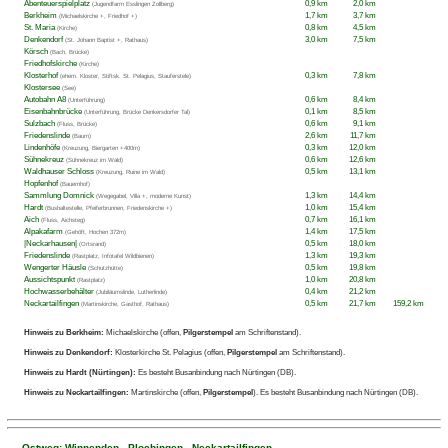
Abenteuerspielplatz
0,9 km
2,0 km
(Jugendfarm Esslingen Zollberg)
Berkheim
1,7 km
3,7 km
(Michaelskirche +, Friedhof +)
St. Maria
0,8 km
4,5 km
(Kirche)
Denkendorf
3,0 km
7,5 km
(St. Johann Baptist +, Rathaus)
Körsch
(Bach, Brücke)
Friedhofskirche
(Kirche)
Klosterhof
0,3 km
7,8 km
(ehem. Kloster, Stiftsk. St. Pelagius, Stauferstele)
Klostersee
(See)
Autobahn A8
0,6 km
8,4 km
(Unterführung)
Eisenbahnbrücke
0,1 km
8,5 km
(Unterführung, Brücke Denkersdorfer Tal)
Sulzbach
0,6 km
9,1 km
(Fluss, Brücke)
Friedenslinde
2,6 km
11,7 km
(Baum)
Lindenhöfe
0,3 km
12,0 km
(Kreuzung, Biergarten +400m)
Sühnekreuz
0,6 km
12,6 km
(Sühnekreuz im Wald)
Waldhauser Schloss
0,5 km
13,1 km
(Kreuzung, Ruine im Wald)
Hopfenhof
(Bauernhof)
Sammlung Domnick
1,3 km
14,4 km
(Wegegabel, Villa +, moderne Kunst)
Hardt
1,0 km
15,4 km
(Bushaltestelle, Pfeiferbrunnen, Friedenskirche +)
Aich
0,7 km
16,1 km
(Fluss, Aichsteg)
Alpakafarm
1,4 km
17,5 km
(Gehöft, Hochen 372m)
|Neckarhausen|
0,5 km
18,0 km
(Ortsrand)
Friedenslinde
1,3 km
19,3 km
(Rastplatz, Infotafel Wildbienen)
Wengerter Häusle
0,5 km
19,8 km
(Schutzhütte)
Aussichtspunkt
1,0 km
20,8 km
(Rastplatz)
Hochwasserbehälter
0,4 km
21,2 km
(Jubiläumslinde, Lutherlinde)
Neckartailfingen
0,5 km
21,7 km
159,2 km
(Martinskirche, Gasthof, Rathaus)
Hinweis zu Berkheim:
Michaelskirche (offen,
Pilgerstempel
am Schriftenstand).
Hinweis zu Denkendorf:
Klosterkirche St. Pelagius (offen,
Pilgerstempel
am Schriftenstand).
Hinweis zu Hardt (Nürtingen):
Es besteht Busanbindung nach Nürtingen (DB).
Hinweis zu Neckartailfingen:
Martinskirche (offen,
Pilgerstempel
). Es besteht Busanbindung nach Nürtingen (DB).
Ostweg: Winnenden - Plochingen - Neckartailfingen