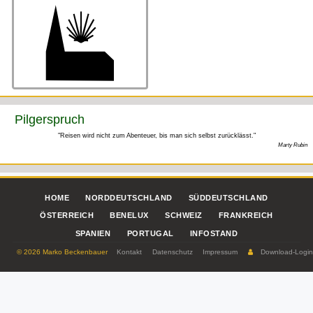
Pilgerspruch
"Reisen wird nicht zum Abenteuer, bis man sich selbst zurücklässt."
Marty Rubin
HOME
NORDDEUTSCHLAND
SÜDDEUTSCHLAND
ÖSTERREICH
BENELUX
SCHWEIZ
FRANKREICH
SPANIEN
PORTUGAL
INFOSTAND
© 2026 Marko Beckenbauer
Kontakt
Datenschutz
Impressum
Download-Logi