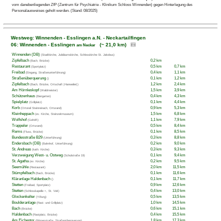
vom danebenliegenden ZfP (Zentrum für Psychiatrie - Klinikum Schloss Winnenden) gegen Hinterlegung des
Personalausweises geholt werden. (Stand: 08/2025)
Westweg: Winnenden - Esslingen a.N. - Neckartailfingen
06: Winnenden - Esslingen
(~ 21,0 km)
am Neckar
Winnenden (DB)
(Stadtkirche, Jubiläumskirche, Schlosskirche St. Jakobus)
Zipfelbach
0,2 km
(Bach, Brücke)
Restaurant
0,5 km
0,7 km
(Sportplatz)
Freibad
0,4 km
1,1 km
(Eingang, Straßenunterführung)
Straßenüberquerung
0,1 km
1,2 km
()
Zipfelbach
1,2 km
2,4 km
(Bach, Brücke, Ortschaft |Hanweiler|)
Am Hörnleskopf
1,5 km
3,9 km
(Waldmeister)
Schützenhaus
0,4 km
4,3 km
(Biergarten)
Spielplatz
0,1 km
4,4 km
(Grillplatz)
Korb
0,9 km
5,3 km
(Ortsteil Steinreinach, Ortsrand)
Kleinheppach
1,5 km
6,8 km
(ev. Kirche, Steinzeitmuseum)
Wolfshof
1,1 km
7,9 km
(Gehöft)
Trappeler
0,5 km
8,4 km
(Ortsrand)
Rems
0,1 km
8,5 km
(Fluss, Brücke)
Bundesstraße B29
0,3 km
8,8 km
(Unterführung)
Endersbach (DB)
0,2 km
9,0 km
(Bahnhof, Unterführung)
St. Andreas
0,3 km
9,3 km
(kath. Kirche)
Verzweigung West- u. Ostweg
0,1 km
9,4 km
(Schulstraße 19)
St. Agatha
0,2 km
9,5 km
(ev. Kirche)
Seemühle
2,0 km
11,5 km
(Restaurant)
Stümpfelbach
0,1 km
11,6 km
(Bach, Brücke)
Kläranlage Haldenbach
0,1 km
11,7 km
()
Stetten
0,9 km
12,6 km
(Freibad, Sportplatz)
Stetten
0,4 km
13,0 km
(Schlosskapelle +, St. Veit)
Glockenkelter
0,5 km
13,5 km
(Y-Burg)
Boulderanlage
1,0 km
14,5 km
(Rast- und Grillplatz)
Bach
0,6 km
15,1 km
(Brücke)
Haldenbach
0,4 km
15,5 km
(Rastplatz, Brücke)
Am Eichentor
1,8 km
17,3 km
(Römerstraße, Straßenüberquerung)