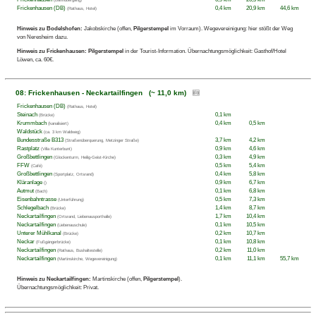
Frickenhausen (DB)
0,4 km
20,9 km
44,6 km
(Rathaus, Hotel)
Hinweis zu Bodelshofen:
Jakobskirche (offen,
Pilgerstempel
im Vorraum). Wegevereinigung: hier stößt der Weg
von Neresheim dazu.
Hinweis zu Frickenhausen:
Pilgerstempel
in der Tourist-Information. Übernachtungsmöglichkeit: Gasthof/Hotel
Löwen, ca. 60€.
08: Frickenhausen - Neckartailfingen (~ 11,0 km)
Frickenhausen (DB)
(Rathaus, Hotel)
Steinach
0,1 km
(Brücke)
Krummbach
0,4 km
0,5 km
(kanalisiert)
Waldstück
(ca. 3 km Waldweg)
Bundesstraße B313
3,7 km
4,2 km
(Straßenüberquerung, Metzinger Straße)
Rastplatz
0,9 km
4,6 km
(Villa Kunterbunt)
Großbettlingen
0,3 km
4,9 km
(Glockenturm, Heilig-Geist-Kirche)
FFW
0,5 km
5,4 km
(Café)
Großbettlingen
0,4 km
5,8 km
(Sportplatz, Ortsrand)
Kläranlage
0,9 km
6,7 km
()
Autmut
0,1 km
6,8 km
(Bach)
Eisenbahntrasse
0,5 km
7,3 km
(Unterführung)
Schlegelbach
1,4 km
8,7 km
(Brücke)
Neckartailfingen
1,7 km
10,4 km
(Ortsrand, Liebenausporthalle)
Neckartailfingen
0,1 km
10,5 km
(Liebenauschule)
Unterer Mühlkanal
0,2 km
10,7 km
(Brücke)
Neckar
0,1 km
10,8 km
(Fußgängerbrücke)
Neckartailfingen
0,2 km
11,0 km
(Rathaus, Bushaltestelle)
Neckartailfingen
0,1 km
11,1 km
55,7 km
(Martinskirche, Wegevereinigung)
Hinweis zu Neckartailfingen:
Martinskirche (offen,
Pilgerstempel
).
Übernachtungsmöglichkeit: Privat.