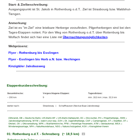
Start- & Zielbeschreibung:
Ausgangspunkt ist St. Jakob in Rothenburg o.d.T.. Ziel ist Strasbourg bzw. Waldshut-
Tiengen.
Anmerkung:
Ziel ist es "im Ziel" eine leistbare Herberge vorzufinden. Pilgerherbergen sind bei den
Tages-Etappen notiert. Für den Weg von Rothenburg o.d.T. über Rottenburg bis
Wolfach findet sich hier eine Liste mit
Übernachtungsmöglichkeiten
.
Webpräsenz:
Flyer - Rothenburg bis Esslingen
Flyer - Esslingen bis Horb a.N. bzw. Hechingen
Kinzigtäler Jakobusweg
Etappenkurzbeschreibung:
Gesamtstrecke:
Vorgeschlagene Etappen:
Tagesdistanz:
~ 200 km
9
min. 18,5 km | max. 32,5 km
weiter nach:
Strasbourg | Schaffhausen (Neckar-Baar-Jakobsweg)
|Ortsrand|, DB = Deutsche Bahn, U/S-Bahn-HP = U/S-Bahn-Haltepunkt, DC = Discounter, PH = Pilgerherberge, JWM =
Jakobswegmarkierung, WYW = watch your way, DJH = Dt. Jugendherberge, CAP = Campingplatz, ST = Stadtteil, OT =
Ortsteil, OV = Ortsverwaltung, WFK = Wallfahrtskirche, FFW = Freiwillige Feuerwehr, ATM = Geldautomat, WEA =
Windenergieanlage, NFH = Naturfreundehaus, NSG = Naturschutzgebiet, KGV = Kleingärtner-Verein
01: Rothenburg o.d.T. - Schrozberg (~ 18,5 km)
Rothenburg ob der Tauber
(St. Jakobskirche)