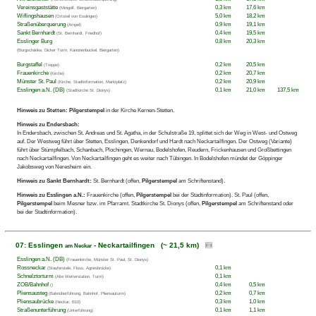
Vereinsgaststätte
0,3 km
17,6 km
(Minigolf, Biergarten)
Wiflingshausen
5,0 km
18,2 km
(Ortsteil von Esslingen)
Straßenüberquerung
0,9 km
19,1 km
(Ampel)
Sankt Bernhardt
0,4 km
19,5 km
(St. Bernhardt, Friedhof)
Esslinger Burg
0,8 km
20,3 km
(Burgschänke, Dicker Turm, Kanonenbuckel, Biergarten)
Burgstaffel
0,2 km
20,5 km
(Treppe)
Frauenkirche
0,2 km
20,7 km
(Kirche)
Münster St. Paul
0,2 km
20,9 km
(Kirche, Stadtinformation, Marktplatz)
Esslingen a.N. (DB)
0,1 km
21,0 km
137,5 km
(Stadtkirche St. Dionys)
Hinweis zu Stetten:
Pilgerstempel
in der Kirche Kernen-Stetten.
Hinweis zu Endersbach:
In Endersbach, zwischen St. Andreas und St. Agatha, in der Schulstraße 19, splittet sich der Weg in West- und Ostweg
auf. Der Westweg führt über Stetten, Esslingen, Denkendorf und Hardt nach Neckartailfingen. Der Ostweg (Variante)
führt über Stümpfelbach, Schanbach, Plochingen, Wernau, Bodelshofen, Reudern, Frickenhausen und Großbettingen
nach Neckartailfingen. Von Neckartailfingen geht es weiter nach Tübingen. In Bodelshofen mündet der Göppinger
Jakobsweg von Neresheim ein.
Hinweis zu Sankt Bernhardt:
St. Bernhardt (offen,
Pilgerstempel
am Schriftenstand).
Hinweis zu Esslingen a.N.:
Frauenkirche (offen,
Pilgerstempel
bei der Stadtinformation). St. Paul (offen,
Pilgerstempel
beim Mesner bzw. im Pfarramt. Stadtkirche St. Dionys (offen,
Pilgerstempel
am Schriftenstand oder
bei der Stadtinformation).
07: Esslingen
- Neckartailfingen (~ 21,5 km)
am Neckar
Esslingen a.N. (DB)
(Frauenkirche, Münster St. Paul, St. Dionys)
Rossneckar
0,1 km
(Stauferstele, Fluss, Agnesbrücke)
Schnelztorturm
0,1 km
(Alte Wetterstation, Turm)
ZOB/Bahnhof
0,4 km
0,5 km
()
Pliensausteg
0,2 km
0,7 km
(Bahnüberführung, Bahnhof, Pliensauturm)
Pliensaubrücke
0,3 km
1,0 km
(Neckar, B10)
Straßenunterführung
0,1 km
1,1 km
(Unterführung)