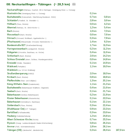
08: Neckartailfingen - Tübingen (~ 28,5 km)
Neckartailfingen
(Rathaus, Gasthof, DB in Nürtingen, Vereinigung West- u. Ostweg)
Martinskirche
0,1 km
(Vereinigung West- u. Ostweg)
Bushaltestelle
0,7 km
0,8 km
(Kreisverkehr, Überführung Bundesstr. B312)
Schlaitdorf
2,8 km
3,6 km
(Friedhof, St. Wendelin +)
Höllbach
0,6 km
4,2 km
(Fluss, Brücke)
Altenried
1,2 km
5,4 km
(Rathaus, St. Ulrich-Kirche +)
Bach
1,6 km
7,0 km
(Brücke)
Merzenbach
0,6 km
7,6 km
(Bach, Brücke)
Dörnach
0,3 km
7,9 km
(Ortsrand, Brühlbach, Agathenkirche +)
|Pliezhausen|
1,4 km
9,3 km
(Reisachwald, Ortsrand, Martinskirche +)
Bundesstraße B27
1,7 km
11,0 km
(Straßenüberführung)
Haringswiesenbach
0,2 km
11,2 km
(Landgasthof, Brücke)
Rübgarten
0,4 km
11,6 km
(Ortsmitte, Backhaus, ev. Kirche)
Schlierbach
2,6 km
14,2 km
(Bach, Brücke)
Schloss Einsiedel
0,6 km
14,8 km
(ehem. Schloss, Wandergaststätte)
Einsiedel
0,1 km
14,9 km
(Weiler, Rastplatz)
Waldrand
1,1 km
16,0 km
(Parkplatz)
Waldstück
(ca. 5,5 km Waldweg)
Straßenüberquerung
2,0 km
18,0 km
(K6912)
Kirnbach
0,8 km
18,8 km
(Bach, Brücke)
Pfeiffershütte
1,3 km
20,1 km
(Rast- und Grillplatz)
König-Wilhelm-Stein
1,1 km
21,2 km
(Gedenkstein)
Bushaltestelle
0,4 km
21,6 km
(Bebenhausen Waldhorn, Olgastein)
Seebach
0,1 km
21,7 km
(Bach, Brücke)
Bebenhausen
0,2 km
21,9 km
(Schloss Bebenhausen)
Kloster Bebenhausen
0,1 km
22,0 km
(Klosterkirche)
Bebenhausen
0,1 km
22,1 km
(Schreibturm, Backhaus)
Goldersbach
0,3 km
22,4 km
(Fluss, Brücke)
|Waldhäuser Ost|
0,9 km
23,3 km
(OT Tübingen)
Barfußbad
0,3 km
23,6 km
(Fußbadestelle)
Heuberg
1,2 km
24,8 km
(Geländeerhebung)
Albert-Schweizer-Kirche
0,7 km
25,5 km
(Kirche)
Elysium
0,8 km
26,3 km
(Geogr. Landesmittelpunkt Baden-Württemberg)
Ammer
1,8 km
28,1 km
(Fluß, Schmiedtorbrücke)
Tübingen (DB)
0,3 km
28,4 km
187,6 km
(Jakobushof, Jakobskirche)