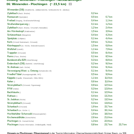
06: Winnenden - Plochingen (~ 23,5 km)
Winnenden (DB)
(Stadtkirche, Jubiläumskirche, Schlosskirche St. Jakobus)
Zipfelbach
0,2 km
(Bach, Brücke)
Restaurant
0,5 km
0,7 km
(Sportplatz)
Freibad
0,4 km
1,1 km
(Eingang, Straßenunterführung)
Straßenüberquerung
0,1 km
1,2 km
()
Zipfelbach
1,2 km
2,4 km
(Bach, Brücke, Ortschaft |Hanweiler|)
Am Hörnleskopf
1,5 km
3,9 km
(Waldmeister)
Schützenhaus
0,4 km
4,3 km
(Biergarten)
Spielplatz
0,1 km
4,4 km
(Grillplatz)
Korb
0,9 km
5,3 km
(Ortsteil Steinreinach, Ortsrand)
Kleinheppach
1,5 km
6,8 km
(ev. Kirche, Steinzeitmuseum)
Wolfshof
1,1 km
7,9 km
(Gehöft)
Trappeler
0,5 km
8,4 km
(Ortsrand)
Rems
0,1 km
8,5 km
(Fluss, Brücke)
Bundesstraße B29
0,3 km
8,8 km
(Unterführung)
Endersbach (DB)
0,2 km
9,0 km
(Bahnhof, Unterführung)
St. Andreas
0,3 km
9,3 km
(kath. Kirche)
Verzweigung West- u. Ostweg
0,1 km
9,4 km
(Schulstraße 19)
Friedhof Tobel
0,5 km
9,9 km
(Aussegnungshalle, WC)
Käppele
1,1 km
11,0 km
(Kapelle, Wasserwerk, Höhe 302m)
Kelter
0,6 km
11,6 km
()
Strümpfelbach
0,9 km
12,5 km
(Ortsrand, Figurenweg)
FFW
0,3 km
12,8 km
(Kelter)
Backhäusle
0,1 km
12,9 km
()
Rathaus
0,4 km
13,3 km
()
St. Jodokus
0,2 km
13,5 km
(Kirche)
Strümpfelbach
0,3 km
13,8 km
(Ortsrand)
Schanbach
1,9 km
15,7 km
(Ortsrand)
Schanbach
0,4 km
16,1 km
(ev. Kirche +)
Hochbehälter Schurwald
1,9 km
18,0 km
(Wasserspeicher)
Kirchenwaldhütte
2,6 km
21,6 km
(Schutzhütte)
Plochingen
1,3 km
22,9 km
(St. Konrad-Kirche)
Plochingen
0,8 km
23,7 km
23,7 km
(Tourist-Information, Ottilienkapelle, Hotel)
Hinweis zu Plochingen:
Pilgerstempel
in der Tourist-Information. Übernachtungsmöglichkeit: Grüner Baum, ca. 50€.