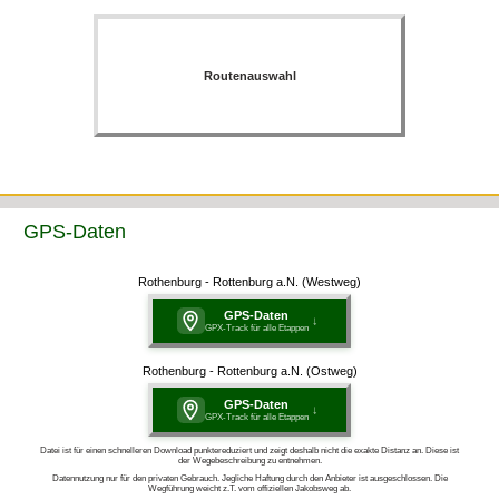
Routenauswahl
GPS-Daten
Rothenburg - Rottenburg a.N. (Westweg)
GPS-Daten
↓
GPX-Track für alle Etappen
Rothenburg - Rottenburg a.N. (Ostweg)
GPS-Daten
↓
GPX-Track für alle Etappen
Datei ist für einen schnelleren Download punkte­redu­ziert und zeigt deshalb nicht die exakte Distanz an. Diese ist
der Wegebeschreibung zu entnehmen.
Datennutzung nur für den privaten Gebrauch. Jegliche Haftung durch den Anbieter ist ausgeschlossen. Die
Wegführung weicht z.T. vom offiziellen Jakobsweg ab.