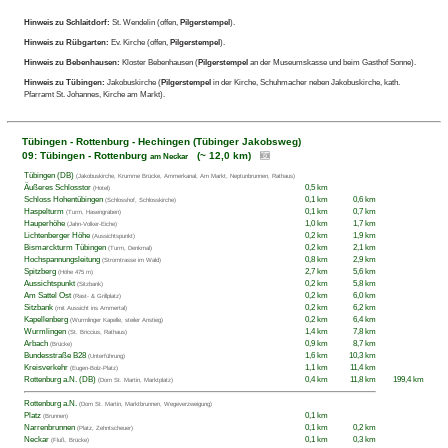
Hinweis zu Schlaitdorf:
St. Wendelin (offen,
Pilgerstempel
).
Hinweis zu Rübgarten:
Ev. Kirche (offen,
Pilgerstempel
).
Hinweis zu Bebenhausen:
Kloster Bebenhausen (
Pilgerstempel
an der Museumskasse und beim Gasthof Sonne).
Hinweis zu Tübingen:
Jakobuskirche (
Pilgerstempel
in der Kirche, Schuhmacher neben Jakobuskirche, kath.
Pfarramt St. Johannes, Kirche am Markt).
Tübingen - Rottenburg - Hechingen (Tübinger Jakobsweg)
09: Tübingen - Rottenburg
(~ 12,0 km)
am Neckar
Tübingen (DB)
(Jakobuskirche, Krumme Brücke, Ammerkanal, Am Markt, Neptunbrunnen, Rathaus)
Äußeres Schlosstor
0,5 km
(Hotel)
Schloss Hohentübingen
0,1 km
0,6 km
(Schlosshof, Schlosskirche)
Haspelturm
0,1 km
0,7 km
(Turm, Hasengraben)
Hauperhöhe
1,0 km
1,7 km
(Jahn-Volker-Eiche)
Lichtenberger Höhe
0,2 km
1,9 km
(Aussichtspunkt)
Bismarckturm Tübingen
0,2 km
2,1 km
(Turm, Denkmal)
Hochspannungsleitung
0,8 km
2,9 km
(Stromtrasse im Wald)
Spitzberg
2,7 km
5,6 km
(Höhe 475 m)
Aussichtspunkt
0,2 km
5,8 km
(Sitzbank)
Am Sattel Ost
0,2 km
6,0 km
(Rast- & Grillplatz)
Sitzbank
0,2 km
6,2 km
(mit Aussicht ins Ammertal)
Kapellenberg
0,2 km
6,4 km
(Wurmlinger Kapelle, steiler Anstieg)
Wurmlingen
1,4 km
7,8 km
(St. Briccius, Rathaus)
Arbach
0,9 km
8,7 km
(Brücke)
Bundesstraße B28
1,6 km
10,3 km
(Unterführung)
Kreisverkehr
1,1 km
11,4 km
(Eugen-Bolz-Platz)
Rottenburg a.N. (DB)
0,4 km
11,8 km
199,4 km
(Dom St. Martin, Marktplatz)
Rottenburg a.N.
(Dom St. Martin, Marktbrunnen, Wegeverzweigung)
Platz
0,1 km
(Brunnen)
Narrenbrunnen
0,1 km
0,2 km
(Platz, Zehntscheuer)
Neckar
0,1 km
0,3 km
(Fluß, Brücke)