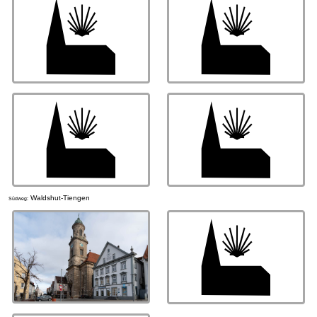
Waldshut-Tiengen
Südweg: