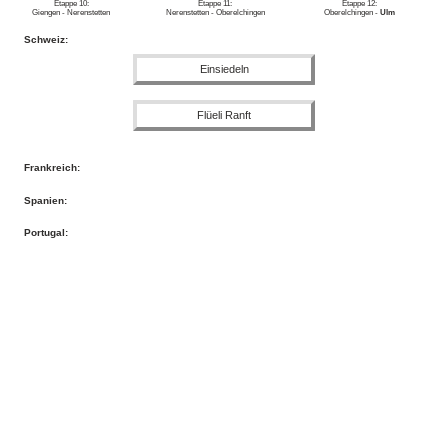
Etappe 10:
Etappe 11:
Etappe 12:
Giengen - Nerenstetten
Nerenstetten - Oberelchingen
Oberelchingen -
Ulm
Schweiz:
Einsiedeln
Flüeli Ranft
Frankreich:
Spanien:
Portugal: