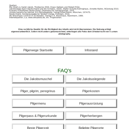
Quellen:
Die Straß zu Sankt Jakob, Thorbecke 2004, Klaus Herbers und Robert Plötz.
Jakobswege durch Deutschland und die Schweiz, Stürtz, Martin Schulte-Kellinghaus, Annette Mahro, Würzburg 2010.
Knauers Kulturführer Deutschland, Droemersche Verlagsanstalt, 1976.
Unsere bayerische Heimat, Ein Reisebegleiter, Verlag Alfred Beron, München, 1974/75.
Deutschland, Sonderausgabe für Tandem Verlag, Potsdam, 2016.
dtv Brockhaus Lexikon in 20 Bänden, Verlag F. A. Brockhaus, Mannheim, 1989.
Internetquellen, u.a. www.wikipedia.de, div. Pilgerseiten.
Eine rechtliche Gewähr für die Richtigkeit des Inhalts wird nicht übernommen. Die Nutzung erfolgt
eigenverantwortlich. Sofern nicht anders gekennzeichnet, unterliegen alle Fotos dem Urheberrecht von © a-men-
photography.
Pilgerwege Startseite
Infostand
FAQ's
Die Jakobsmuschel
Die Jakobuslegende
Pilger, pilgrim, peregrinus
Pilgerkosten
Pilgermenu
Pilgerausrüstung
Pilgerpass & Pilgerurkunde
Pilgerherbergen
Beste Pilgerzeit
Beliebte Pilgerorte