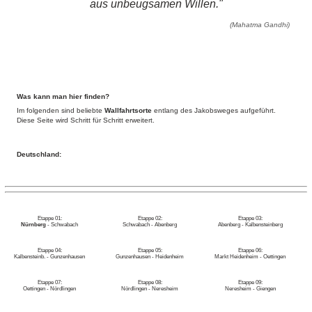
aus unbeugsamen Willen."
(Mahatma Gandhi)
Was kann man hier finden?
Im folgenden sind beliebte
Wall­fahrts­orte
entlang des Jakobsweges aufgeführt.
Diese Seite wird Schritt für Schritt erweitert.
Deutschland:
Etappe 01:
Etappe 02:
Etappe 03:
Nürnberg
- Schwabach
Schwabach - Abenberg
Abenberg - Kalbensteinberg
Etappe 04:
Etappe 05:
Etappe 06:
Kalbensteinb. - Gunzenhausen
Gunzenhausen - Heidenheim
Markt Heidenheim - Oettingen
Etappe 07:
Etappe 08:
Etappe 09:
Oettingen - Nördlingen
Nördlingen - Neresheim
Neresheim - Giengen