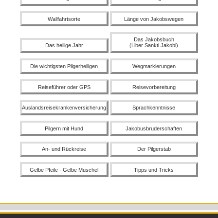
Wallfahrtsorte
Länge von Jakobswegen
Das Jakobsbuch
Das heilige Jahr
(Liber Sankti Jakobi)
Die wichtigsten Pilgerheiligen
Wegmarkierungen
Reiseführer oder GPS
Reisevorbereitung
Auslandsreisekranken­versicherung
Sprachkenntnisse
Pilgern mit Hund
Jakobusbruderschaften
An- und Rückreise
Der Pilgerstab
Gelbe Pfeile - Gelbe Muschel
Tipps und Tricks